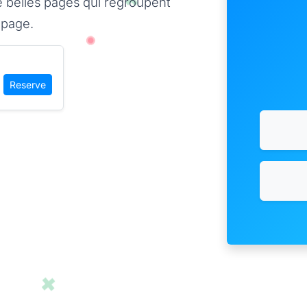
 belles pages qui regroupent
 page.
Reserve