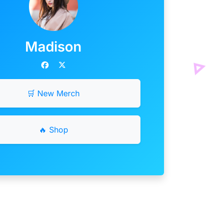
Madison
🛒 New Merch
🔥 Shop