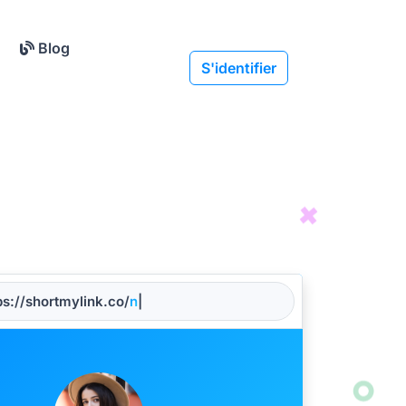
Blog
S'identifier
ps://shortmylink.co/
name
|