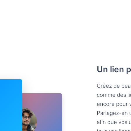
Un lien 
Créez de beau
comme des lie
encore pour v
Partagez-en u
afin que vos u