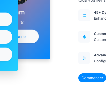
tous vos lien
Sam
45+ Dy
Enhanc
Custom
S'abonner
Customi
Advanc
Config
Commencer