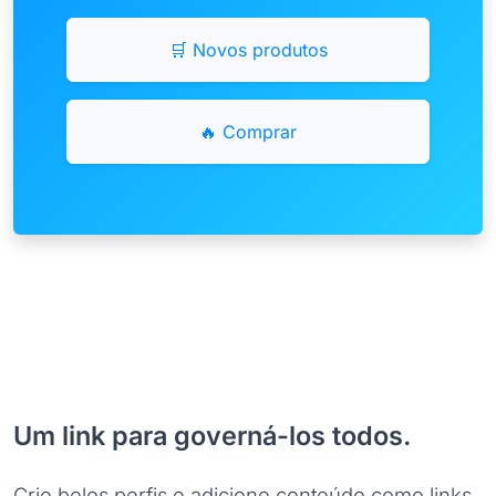
🛒 Novos produtos
🔥 Comprar
Um link para governá-los todos.
Crie belos perfis e adicione conteúdo como links,